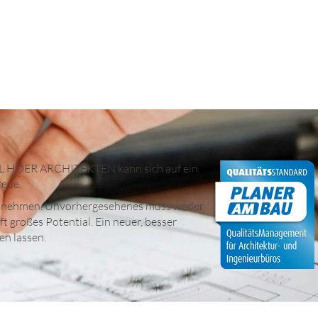
AXEL HÖER ARCHITEKTEN kann sich auf ein
reue.
n zu nehmen. Unvorhergesehenes muss weder
 großes Potential. Ein neuer, besser
en lassen.