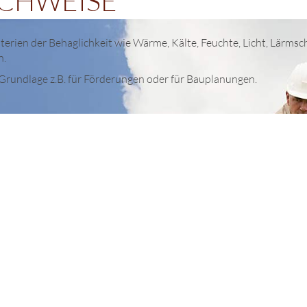
ACHWEISE
terien der Behaglichkeit wie Wärme, Kälte, Feuchte, Licht, Lärmsc
n.
Grundlage z.B. für Förderungen oder für Bauplanungen.