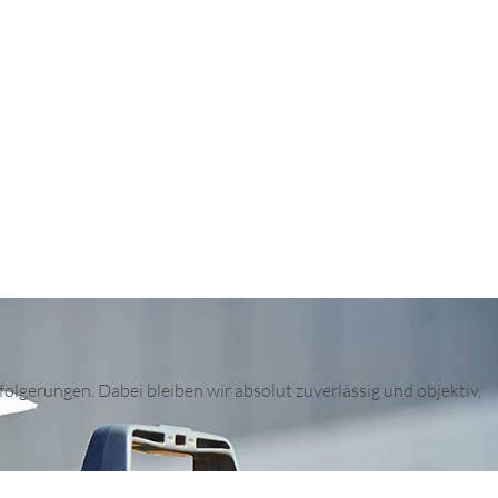
olgerungen. Dabei bleiben wir absolut zuverlässig und objektiv,