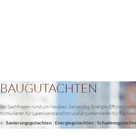
BAUGUTACHTEN
Bei Sachfragen rund um Neubau, Sanierung, Energie-Effizienz oder
formulieren für Laien verständlich und argumentieren für Fachleut
Sanierungsgutachten
|
Energiegutachten
|
Schadensgutacht