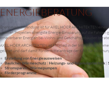
ENERGIEBERATUNG
Energieverschwendung ist für AXEL HÖER ARCHITEKTEN eines der
unseren Projekten strengste Energie-Einsparung auf die Fahnen 
erneuerbarer Energien bei Wohn- und Geschäftsgebäuden berat
AXEL HÖER ARCHITEKTEN ist Mitglied in der Informationsgemeinsc
gelistet und darf damit Fördermittelanträge der KfW für Wohn
Erstellung von Energieausweisen
Baulicher Wärmeschutz
|
Heizungs- und Regelungstechnik
|
Stromsparen
|
Wärmepumpen
Förderprogramme