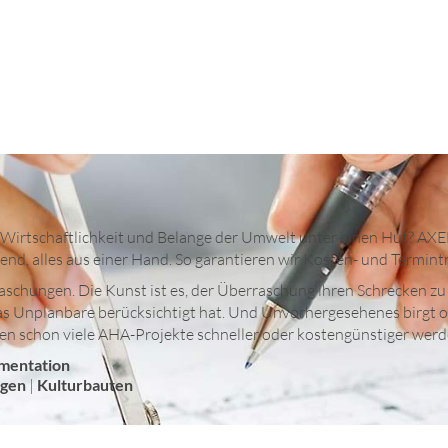
, Wirtschaftlichkeit und Belange der Umwelt unter einen Hut? 
end, alles aus einer Hand. So garantieren wir Kosten- und Termint
erraschungen. Die Kunst ist es, der Überraschung ihren Schrecke
 Unplanbare berücksichtigt hat. Und Unvorhergesehenes birgt oft
en schon viele AHA-Projekte schneller oder kostengünstiger werd
mentation
ngen
|
Kulturbauten