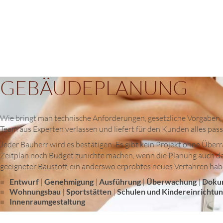
GEBÄUDEPLANUNG
Wie bringt man technische Anforderungen, gesetzliche Vorgaben
Team aus Experten verlassen und liefert für den Kunden alles pass
Jeder Bauherr wird es bestätigen: Es gibt kein Projekt ohne Üb
Zeitplan noch Budget zunichte machen, wenn die Planung auch das
geeigneter Baustoff, ein anderswo erprobtes neues Verfahren hab
Entwurf
|
Genehmigung
|
Ausführung
|
Überwachung
|
Doku
Wohnungsbau
|
Sportstätten
|
Schulen und Kindereinrichtu
Innenraumgestaltung