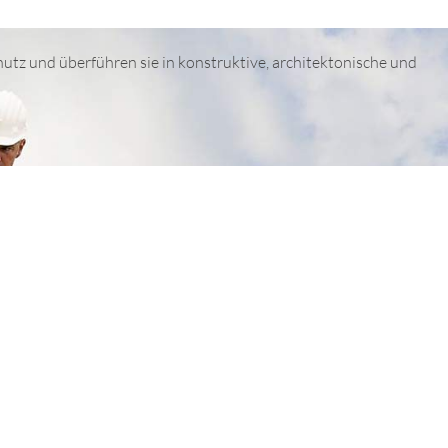
hutz und überführen sie in konstruktive, architektonische und