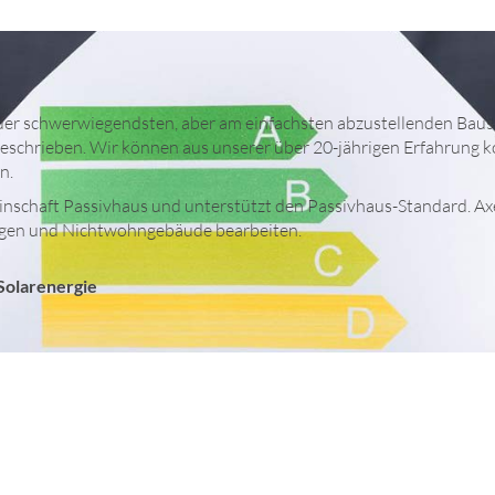
 schwerwiegendsten, aber am einfachsten abzustellenden Bausü
geschrieben. Wir können aus unserer über 20-jährigen Erfahrung 
en.
haft Passivhaus und unterstützt den Passivhaus-Standard. Axel 
ungen und Nichtwohngebäude bearbeiten.
Solarenergie