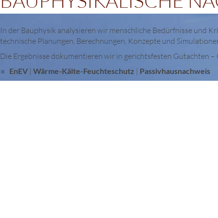
BAUPHYSIKALISCHE N
In der Bauphysik analysieren wir menschliche Bedürfnisse und Kri
technische Planungen, Berechnungen, Konzepte und Simulatione
Die Ergebnisse dokumentieren wir in gerichtsfesten Gutachten – 
EnEV
|
Wärme-Kälte-Feuchteschutz
|
Passivhausnachweis