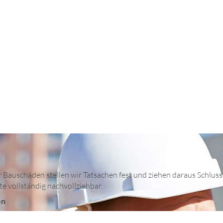
 Bauschäden stellen wir Tatsachen fest und ziehen daraus Schlussf
e vollständig nachvollziehbar.
en