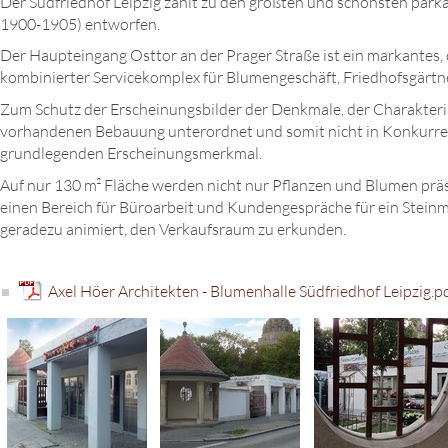
Der Südfriedhof Leipzig zählt zu den größten und schönsten par
1900-1905) entworfen.
Der Haupteingang Osttor an der Prager Straße ist ein markantes
kombinierter Servicekomplex für Blumengeschäft, Friedhofsgär
Zum Schutz der Erscheinungsbilder der Denkmale, der Charakterist
vorhandenen Bebauung unterordnet und somit nicht in Konkurrenz 
grundlegenden Erscheinungsmerkmal.
Auf nur 130 m² Fläche werden nicht nur Pflanzen und Blumen präse
einen Bereich für Büroarbeit und Kundengespräche für ein Stei
geradezu animiert, den Verkaufsraum zu erkunden.
Axel Höer Architekten - Blumenhalle Südfriedhof Leipzig.p