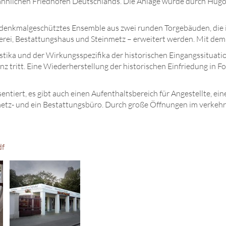
kähnlichen Friedhöfen Deutschlands. Die Anlage wurde durch Hug
, denkmalgeschütztes Ensemble aus zwei runden Torgebäuden, die
tnerei, Bestattungshaus und Steinmetz – erweitert werden. Mi
ika und der Wirkungsspezifika der historischen Eingangssituation
tritt. Eine Wiederherstellung der historischen Einfriedung in F
ntiert, es gibt auch einen Aufenthaltsbereich für Angestellte, e
nmetz- und ein Bestattungsbüro. Durch große Öffnungen im verk
df