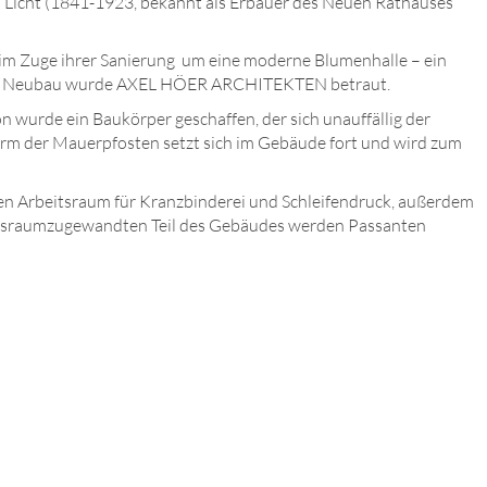
o Licht (1841-1923, bekannt als Erbauer des Neuen Rathauses
 im Zuge ihrer Sanierung um eine moderne Blumenhalle – ein
t dem Neubau wurde AXEL HÖER ARCHITEKTEN betraut.
 wurde ein Baukörper geschaffen, der sich unauffällig der
orm der Mauerpfosten setzt sich im Gebäude fort und wird zum
inen Arbeitsraum für Kranzbinderei und Schleifendruck, außerdem
ehrsraumzugewandten Teil des Gebäudes werden Passanten