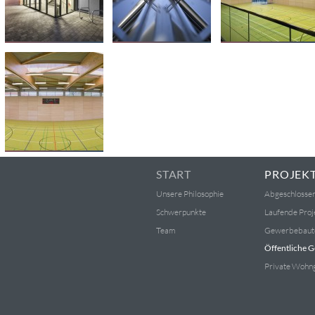
START
PROJEK
Unsere Philosophie
Abgeschlossen
Schwerpunkte
Laufende Proj
Team
Gewerbebaut
Öffentliche 
Private Wohn