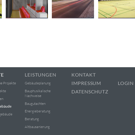
TE
LEISTUNGEN
KONTAKT
IMPRESSUM
LOGIN
e Projekte
Gebäudeplanung
ekte
Bauphysikalische
DATENSCHUTZ
Nachweise
en
Baugutachten
Gebäude
Energieberatung
gebäude
Beratung
Altbausanierung